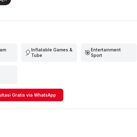
eam
Inflatable Games &
Entertainment
🎈
🎯
Tube
Sport
ultasi Gratis via WhatsApp