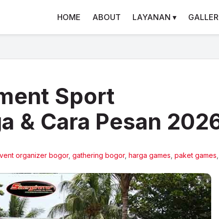
HOME
ABOUT
LAYANAN ▾
GALLER
nment Sport
ga & Cara Pesan 202
vent organizer bogor
,
gathering bogor
,
harga games
,
paket games
,