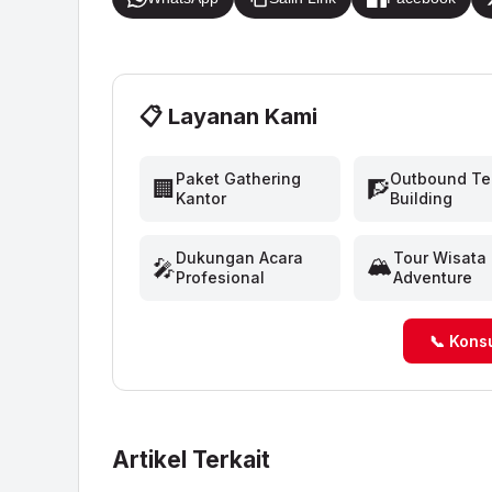
📋 Layanan Kami
Paket Gathering
Outbound T
🏢
🧗
Kantor
Building
Dukungan Acara
Tour Wisata
🏔️
🎤
Profesional
Adventure
📞 Kons
Artikel Terkait