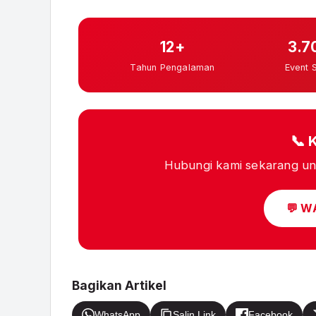
12+
3.7
Tahun Pengalaman
Event 
📞 
Hubungi kami sekarang unt
💬 W
Bagikan Artikel
WhatsApp
Salin Link
Facebook