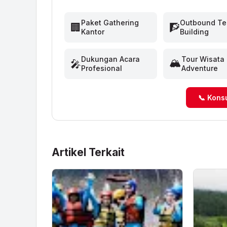
Paket Gathering
Outbound T
🏢
🧗
Kantor
Building
Dukungan Acara
Tour Wisata
🏔️
🎤
Profesional
Adventure
📞 Kons
Artikel Terkait