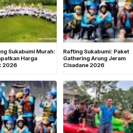
ing Sukabumi Murah:
Rafting Sukabumi: Paket
apatkan Harga
Gathering Arung Jeram
k 2026
Cisadane 2026