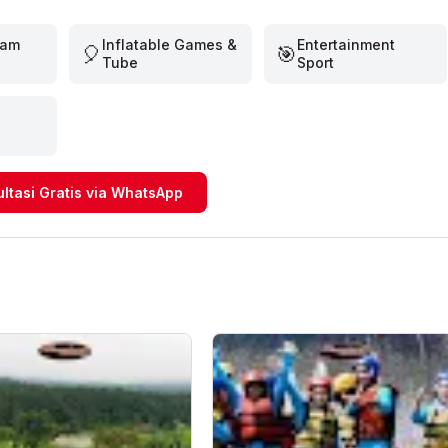
eam
Inflatable Games &
Entertainment
🎈
🎯
Tube
Sport
ultasi Gratis via WhatsApp