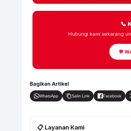
📞 
Hubungi kami sekarang unt
💬 W
Bagikan Artikel
WhatsApp
Salin Link
Facebook
📋 Layanan Kami