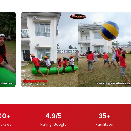
00+
4.9/5
35+
Sukses
Rating Google
Fasilitator