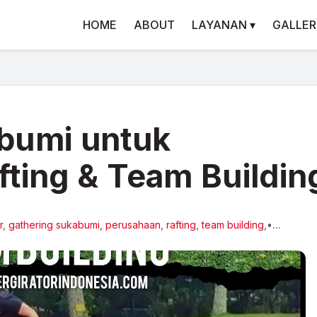
HOME
ABOUT
LAYANAN ▾
GALLER
bumi untuk
fting & Team Buildin
r
,
gathering sukabumi
,
perusahaan
,
rafting
,
team building
,
•
...