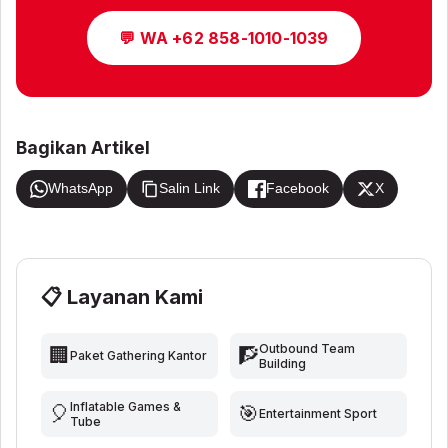
💬 WA +62 858-1010-1039
Bagikan Artikel
WhatsApp
Salin Link
Facebook
X
📋 Layanan Kami
Outbound Team
🏢
🧗
Paket Gathering Kantor
Building
Inflatable Games &
🎈
🎯
Entertainment Sport
Tube