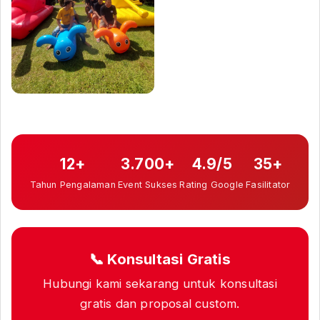
12+
3.700+
4.9/5
35+
Tahun Pengalaman
Event Sukses
Rating Google
Fasilitator
📞 Konsultasi Gratis
Hubungi kami sekarang untuk konsultasi
gratis dan proposal custom.