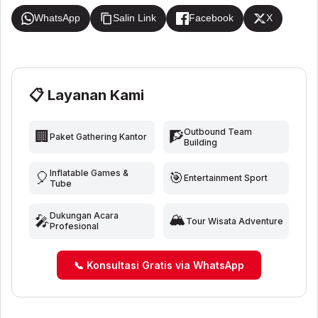
WhatsApp
Salin Link
Facebook
X
📋 Layanan Kami
Outbound Team
🏢
🧗
Paket Gathering Kantor
Building
Inflatable Games &
🎈
🎯
Entertainment Sport
Tube
🏔️
Dukungan Acara
🎤
Tour Wisata Adventure
Profesional
📞 Konsultasi Gratis via WhatsApp